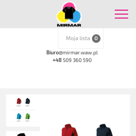
Moja lista
0
Biuro
@mirmar.waw.pl
+48
509 360 590