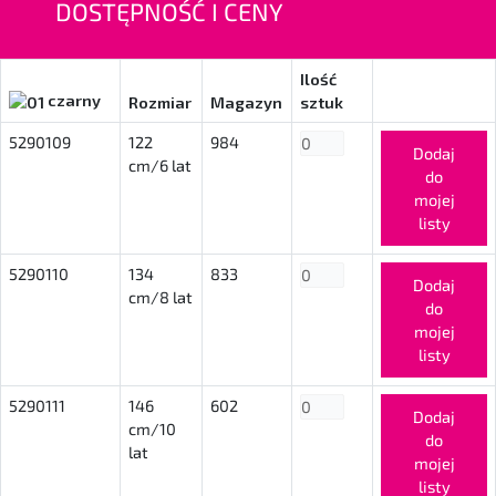
DOSTĘPNOŚĆ I CENY
Ilość
czarny
Rozmiar
Magazyn
sztuk
5290109
122
984
Dodaj
cm/6 lat
do
mojej
listy
5290110
134
833
Dodaj
cm/8 lat
do
mojej
listy
5290111
146
602
Dodaj
cm/10
do
lat
mojej
listy