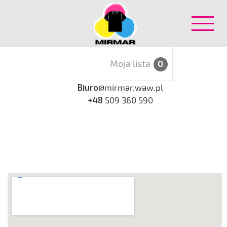
Moja lista
0
Biuro
@mirmar.waw.pl
+48
509 360 590
Post
navigation