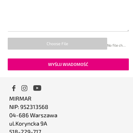
Choose File
No file chosen
WYŚLIJ WIADOMOŚĆ
MIRMAR
NIP: 952313568
04-686 Warszawa
ul.Koryncka 9A
518-229-717