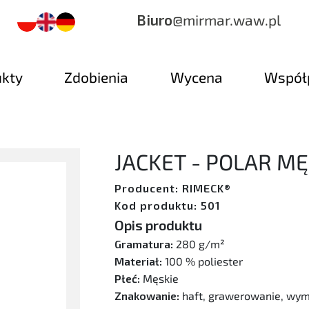
Biuro
@mirmar.waw.pl
ukty
Zdobienia
Wycena
Współ
JACKET - POLAR MĘ
Producent: RIMECK®
Kod produktu: 501
Opis produktu
Gramatura:
280 g/m²
Materiał:
100 % poliester
Płeć:
Męskie
Znakowanie:
haft, grawerowanie, wy