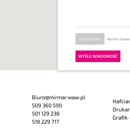
Choose File
No file chosen
WYŚLIJ WIADOMOŚĆ
Biuro@mirmar.waw.pl
Hafcia
509 360 590
Drukar
501 129 238
Grafik 
518 229 717