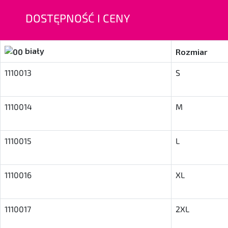
DOSTĘPNOŚĆ I CENY
biały
Rozmiar
1110013
S
1110014
M
1110015
L
1110016
XL
1110017
2XL