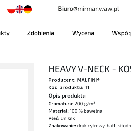
Biuro
@mirmar.waw.pl
ukty
Zdobienia
Wycena
Współ
HEAVY V-NECK - K
Producent: MALFINI®
Kod produktu: 111
Opis produktu
Gramatura:
200 g/m²
Materiał:
100 % bawełna
Płeć:
Unisex
Znakowanie:
druk cyfrowy, haft, sitodr