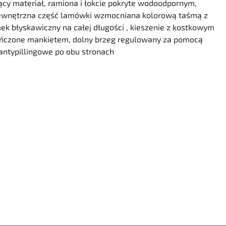
ący materiał, ramiona i łokcie pokryte wodoodpornym,
wewnętrzna część lamówki wzmocniana kolorową taśmą z
k błyskawiczny na całej długości , kieszenie z kostkowym
ńczone mankietem, dolny brzeg regulowany za pomocą
antypillingowe po obu stronach