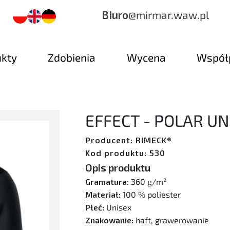
Biuro
@mirmar.waw.pl
ukty
Zdobienia
Wycena
Współ
EFFECT - POLAR UN
Producent: RIMECK®
Kod produktu: 530
Opis produktu
Gramatura:
360 g/m²
Materiał:
100 % poliester
Płeć:
Unisex
Znakowanie:
haft, grawerowanie