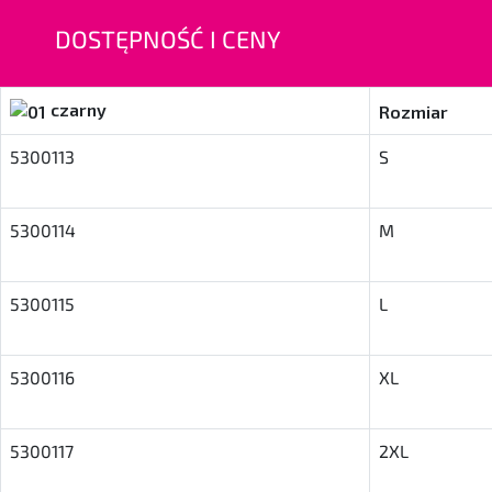
DOSTĘPNOŚĆ I CENY
czarny
Rozmiar
5300113
S
5300114
M
5300115
L
5300116
XL
5300117
2XL