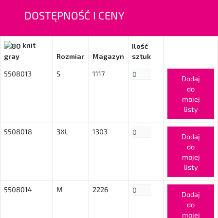
DOSTĘPNOŚĆ I CENY
knit
Ilość
gray
Rozmiar
Magazyn
sztuk
5508013
S
1117
Dodaj
do
mojej
listy
5508018
3XL
1303
Dodaj
do
mojej
listy
5508014
M
2226
Dodaj
do
mojej