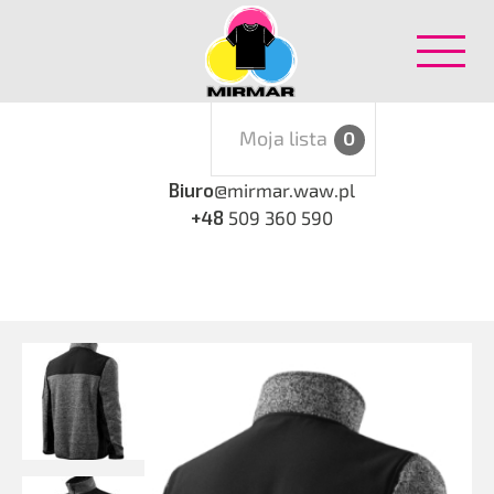
Moja lista
0
Biuro
@mirmar.waw.pl
+48
509 360 590