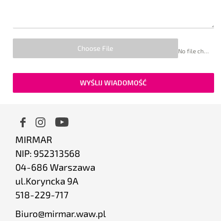
Choose File
No file chosen
WYŚLIJ WIADOMOŚĆ
MIRMAR
NIP: 952313568
04-686 Warszawa
ul.Koryncka 9A
518-229-717
Biuro@mirmar.waw.pl