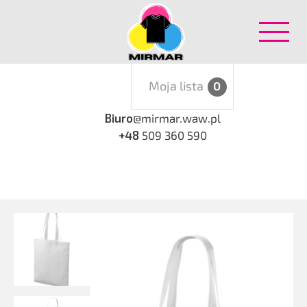
Moja lista
0
Biuro
@mirmar.waw.pl
+48
509 360 590