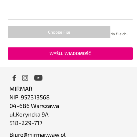
Choose File
No file chosen
WYŚLIJ WIADOMOŚĆ
MIRMAR
NIP: 952313568
04-686 Warszawa
ul.Koryncka 9A
518-229-717
Biuro@mirmar.waw.pl