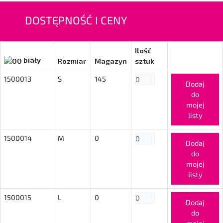
DOSTĘPNOŚĆ I CENY
Ilość
biały
Rozmiar
Magazyn
sztuk
1500013
S
145
Dodaj
do
mojej
listy
1500014
M
0
Dodaj
do
mojej
listy
1500015
L
0
Dodaj
do