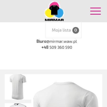
Moja lista
0
Biuro
@mirmar.waw.pl
+48
509 360 590