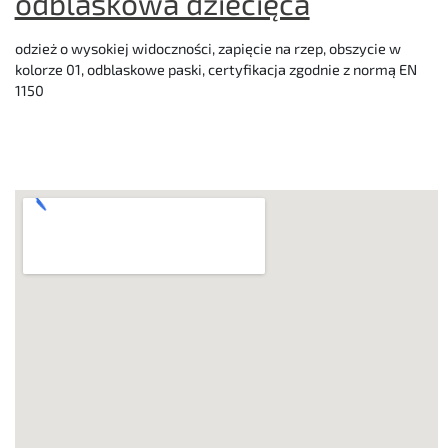
odblaskowa dziecięca
odzież o wysokiej widoczności, zapięcie na rzep, obszycie w
kolorze 01, odblaskowe paski, certyfikacja zgodnie z normą EN
1150
Posts
pagination