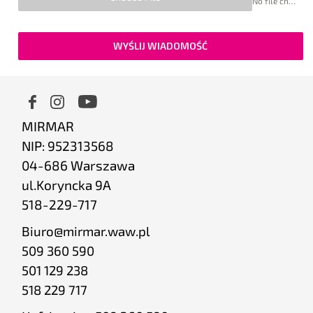
No file chosen
WYŚLIJ WIADOMOŚĆ
MIRMAR
NIP: 952313568
04-686 Warszawa
ul.Koryncka 9A
518-229-717
Biuro@mirmar.waw.pl
509 360 590
501 129 238
518 229 717