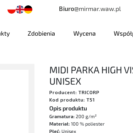
Biuro
@mirmar.waw.pl
ukty
Zdobienia
Wycena
Współ
MIDI PARKA HIGH V
UNISEX
Producent: TRICORP
Kod produktu: T51
Opis produktu
Gramatura:
200 g/m²
Materiał:
100 % poliester
Płeć:
Unisex