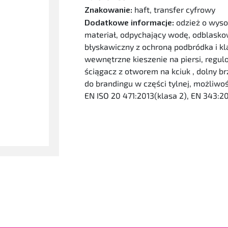
Znakowanie:
haft, transfer cyfrowy
Dodatkowe informacje:
odzież o wyso
materiał, odpychający wodę, odblaskow
błyskawiczny z ochroną podbródka i kla
wewnętrzne kieszenie na piersi, reg
ściągacz z otworem na kciuk , dolny 
do brandingu w części tylnej, możliwoś
EN ISO 20 471:2013(klasa 2), EN 343:20