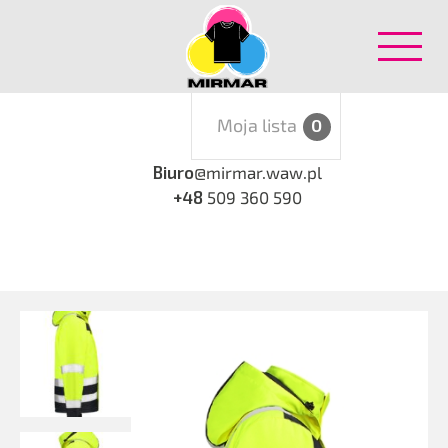
Moja lista
0
Biuro
@mirmar.waw.pl
+48
509 360 590