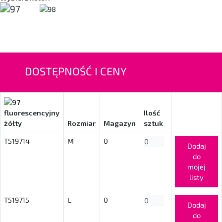
DOSTĘPNOŚĆ I CENY
fluorescencyjny
Ilość
żółty
Rozmiar
Magazyn
sztuk
T519714
M
0
Dodaj
do
mojej
listy
T519715
L
0
Dodaj
do