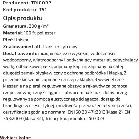
Producent: TRICORP
Kod produktu: T51
Opis produktu
Gramatura:
200 g/m²
Materiał:
100 % poliester
Płeć:
Unisex
Znakowanie:
haft, transfer cyfrowy
Dodatkowe informacje:
odzież o wysokiej widoczności,
wodoodporny, wiatroodporny i oddychający materiał, odpychający
wodę, odblaskowe paski, odpinany kaptur, zapinany na całej
długości zamek błyskawiczny z ochroną podbródka i klapką, 2
przednie kieszenie zapinane na rzep z klapką, 3 wewnętrzne
kieszenie na piersi, regulowane obszycia rękawów za pomocą
rzepu, wewnętrzny ściągacz z otworem na kciuk , dolny brzeg
regulowany za pomocą elastycznego ściągacza, dostęp do
brandingu w części tylnej, możliwość przedłużenia tylnej części,
certyfikacja zgodnie z normami EN ISO 20 471:2013(klasa 2), EN
343:2003 (klasa 3:1), Tricorp kod produktu: 403023
Wybierz kolor: